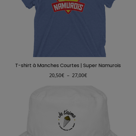
à
30,50€
T-shirt à Manches Courtes | Super Namurois
Plage
20,50
€
–
27,00
€
de
prix :
20,50€
à
27,00€