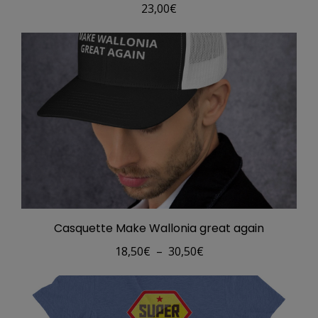
23,00
€
Casquette Make Wallonia great again
Plage
18,50
€
–
30,50
€
de
prix :
18,50€