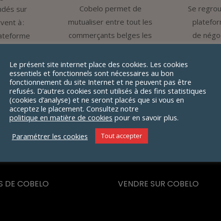
Cobelo permet de
Se regrou
dés sur
mutualiser entre tout les
platefo
vent à :
commerçants belges les
de négoc
lateforme
coûts de développement,
tari
mettre de
de marketing et de
fourni
 plus,
Le présent site internet place des cookies. Les cookies
essentiels et fonctionnels sont nécessaires au bon
promotion.
poste, 
is liés aux
fonctionnement du site Internet et ne peuvent pas être
pai
carte de
refusés. D’autres cookies sont utilisés à des fins statistiques
(cookies d’analyse) et ne seront placés que si vous en
iper à
acceptez le placement. Consultez notre
nue de la
politique en matière de cookies
pour en savoir plus.
e.
Paramétrer les cookies
Tout accepter
S DE COBELO
VENDRE SUR COBELO