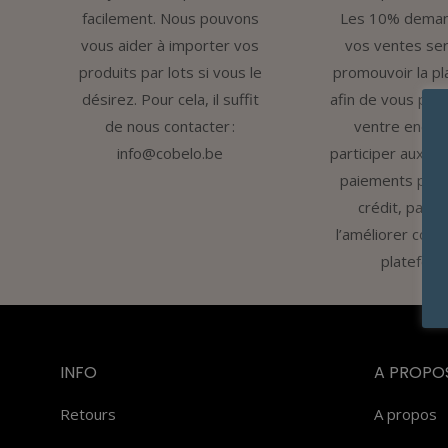
facilement. Nous pouvons
Les 10% deman
vous aider à importer vos
vos ventes ser
produits par lots si vous le
promouvoir la p
désirez. Pour cela, il suffit
afin de vous per
de nous contacter :
ventre encore
info@cobelo.be
participer aux fra
paiements par 
crédit, partic
l’améliorer conti
plateform
INFO
A PROPO
Retours
A propos