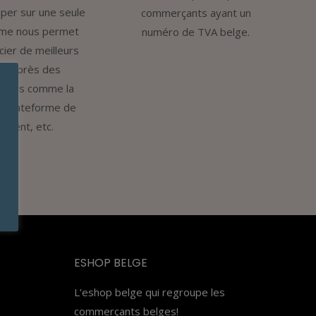
per sur une seule
commerçants ayant un
rme nous permet
numéro de TVA belge.
ier de meilleurs
fs auprès des
sseurs comme la
la plateforme de
ement, etc.
ESHOP BELGE
L'eshop belge qui regroupe les
commerçants belges!