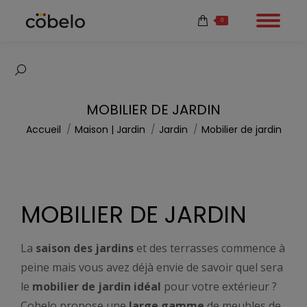
0
Recherche
:
MOBILIER DE JARDIN
Vous êtes ici :
Accueil
Maison | Jardin
Jardin
Mobilier de jardin
MOBILIER DE JARDIN
La
saison des jardins
et des terrasses commence à
peine mais vous avez déjà envie de savoir quel sera
le
mobilier de jardin idéal
pour votre extérieur ?
Cobelo propose une
large gamme
de meubles de