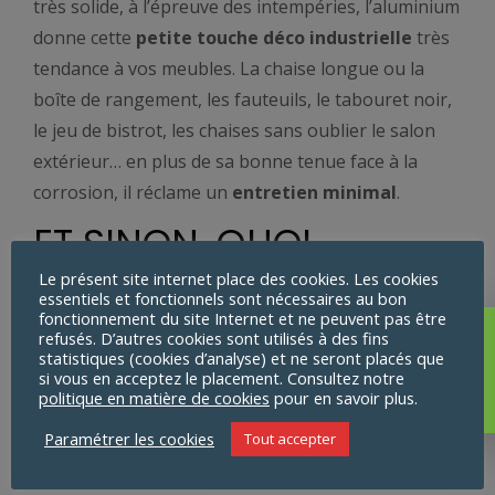
très solide, à l’épreuve des intempéries, l’aluminium
donne cette
petite touche déco industrielle
très
tendance à vos meubles. La chaise longue ou la
boîte de rangement, les fauteuils, le tabouret noir,
le jeu de bistrot, les chaises sans oublier le salon
extérieur… en plus de sa bonne tenue face à la
corrosion, il réclame un
entretien minimal
.
ET SINON, QUOI
D’AUTRE ?
Le présent site internet place des cookies. Les cookies
essentiels et fonctionnels sont nécessaires au bon
fonctionnement du site Internet et ne peuvent pas être
refusés. D’autres cookies sont utilisés à des fins
Aucun produit ne
Au-delà de ces piliers qui jouent les rôles principaux
statistiques (cookies d’analyse) et ne seront placés que
correspond à votre
dans l’ameublement et la décoration de vos
si vous en acceptez le placement. Consultez notre
politique en matière de cookies
pour en savoir plus.
sélection.
extérieurs, d’autres tendances émergent pour l’été
naissant.
Paramétrer les cookies
Tout accepter
Mieux qu’un coussin, bienvenue au
pouf outdoor
,