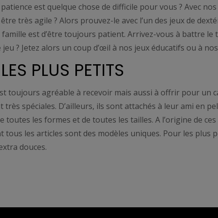
patience est quelque chose de difficile pour vous ? Avec nos 
tre très agile ? Alors prouvez-le avec l’un des jeux de dexté
 famille est d’être toujours patient. Arrivez-vous à battre l
 jeu ? Jetez alors un coup d’œil à nos jeux éducatifs ou à nos
LES PLUS PETITS
 toujours agréable à recevoir mais aussi à offrir pour un c
 très spéciales. D’ailleurs, ils sont attachés à leur ami en 
e toutes les formes et de toutes les tailles. A l’origine de
t tous les articles sont des modèles uniques. Pour les plus pe
extra douces.