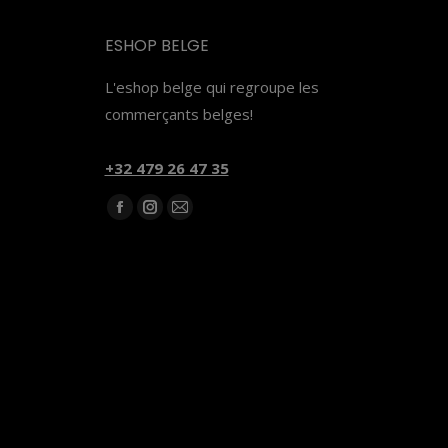
ESHOP BELGE
L'eshop belge qui regroupe les
commerçants belges!
‭+32 479 26 47 35‬
Trouvez nous sur :
Facebook
Instagram
E-
page
page
mail
opens
opens
page
in
in
opens
new
new
in
window
window
new
window