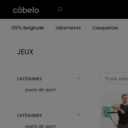
100% Belgitude
Vêtements
Casquettes
JEUX
CATÉGORIES
Jouets de sport
CATÉGORIES
Jouets de sport