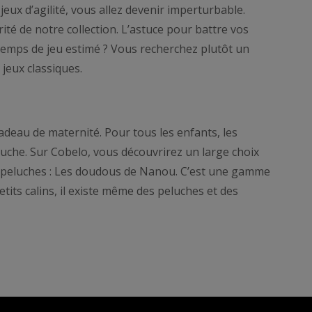
jeux d’agilité, vous allez devenir imperturbable.
rité de notre collection. L’astuce pour battre vos
e temps de jeu estimé ? Vous recherchez plutôt un
 jeux classiques.
adeau de maternité. Pour tous les enfants, les
peluche. Sur Cobelo, vous découvrirez un large choix
 ces peluches : Les doudous de Nanou. C’est une gamme
tits calins, il existe même des peluches et des