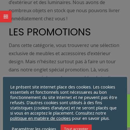
d’extérieur et des luminaires. Nous avons de
nombreux objets en stock que nous pouvons livrer
immédiatement chez vous !
LES PROMOTIONS
Dans cette catégorie, vous trouverez une sélection
exclusive de meubles et accessoires d’extérieur
design. Mais n’hésitez surtout pas à faire un tour
dans notre onglet spécial promotion. Là, vous
serons proposé de nombreux meubles de jardin
insolites à des prix spéciaux réduits – meubles
Le présent site internet place des cookies. Les cookies
essentiels et fonctionnels sont nécessaires au bon
d’extérieur design en solde !
fonctionnement du site Internet et ne peuvent pas être
refusés. D’autres cookies sont utilisés à des fins
Aucun produit ne
UNE POLYVALENCE
statistiques (cookies d’analyse) et ne seront placés que
correspond à votre
si vous en acceptez le placement. Consultez notre
UNIQUE
politique en matière de cookies
pour en savoir plus.
sélection.
Paramétrer les cookies
Tout accepter