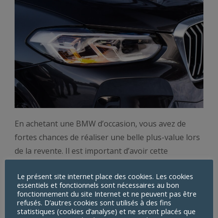
En achetant une BMW d’occasion, vous avez de
fortes chances de réaliser une belle plus-value lors
de la revente. Il est important d’avoir cette
information, qui vous sera peut-être utile. Les
Le présent site internet place des cookies. Les cookies
voitures BMW sont connues pour conserver une
essentiels et fonctionnels sont nécessaires au bon
bonne cote. Elles sont donc des investissements
fonctionnement du site Internet et ne peuvent pas être
refusés. D’autres cookies sont utilisés à des fins
rentables à envisager, si vous souhaitez acheter
statistiques (cookies d’analyse) et ne seront placés que