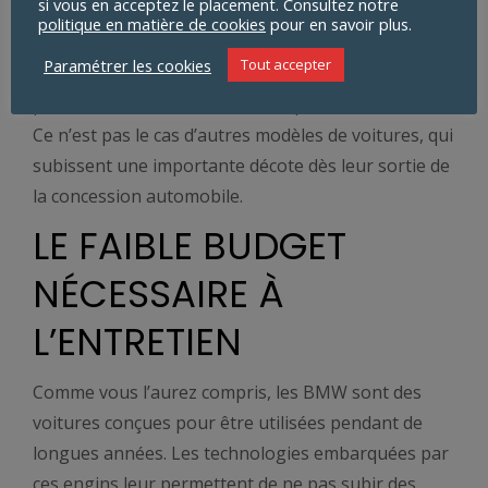
une automobile d’occasion dont la valeur ne se
si vous en acceptez le placement. Consultez notre
politique en matière de cookies
pour en savoir plus.
dépréciera pas.
Paramétrer les cookies
Tout accepter
Autrement dit, une BMW d’occasion peut
potentiellement se revendre au prix d’achat initial.
Ce n’est pas le cas d’autres modèles de voitures, qui
subissent une importante décote dès leur sortie de
la concession automobile.
LE FAIBLE BUDGET
NÉCESSAIRE À
L’ENTRETIEN
Comme vous l’aurez compris, les BMW sont des
voitures conçues pour être utilisées pendant de
longues années. Les technologies embarquées par
ces engins leur permettent de ne pas subir des