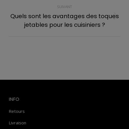
:
SUIVANT
Quels sont les avantages des toques
Article
jetables pour les cuisiniers ?
suivant
:
INFO
Retours
Livraison