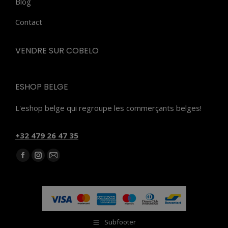
Blog
Contact
VENDRE SUR COBELO
ESHOP BELGE
L'eshop belge qui regroupe les commerçants belges!
‭+32 479 26 47 35‬
Trouvez nous sur :
Facebook
Instagram
E-
page
page
mail
opens
opens
page
in
in
opens
new
new
in
Subfooter
window
window
new