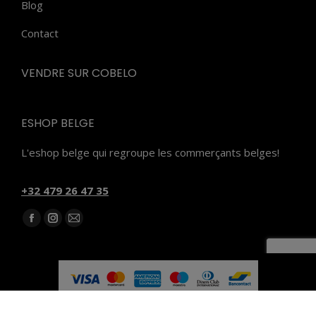
Blog
Contact
VENDRE SUR COBELO
ESHOP BELGE
L'eshop belge qui regroupe les commerçants belges!
‭+32 479 26 47 35‬
Trouvez nous sur :
Facebook
Instagram
E-
page
page
mail
opens
opens
page
in
in
opens
new
new
in
Subfooter