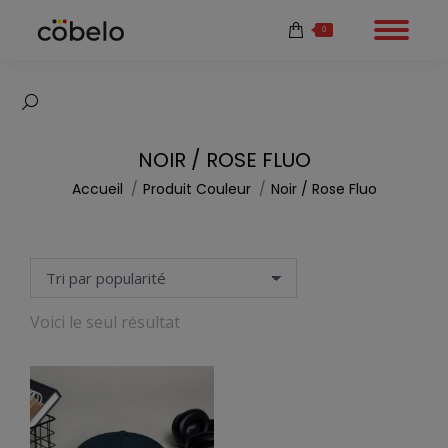
0
Recherche
:
NOIR / ROSE FLUO
Vous êtes ici :
Accueil
Produit Couleur
Noir / Rose Fluo
Voici le seul résultat