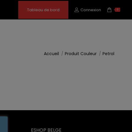
Tableau de bord
Connexion
0
Vous êtes ici :
Accueil
Produit Couleur
Petrol
ESHOP BELGE