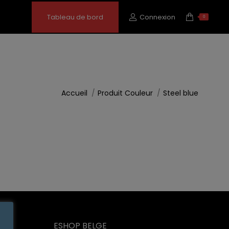
Tableau de bord
Connexion
0
Vous êtes ici :
Accueil
Produit Couleur
Steel blue
ESHOP BELGE