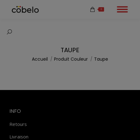
0
Recherche
:
TAUPE
Vous êtes ici :
Accueil
Produit Couleur
Taupe
INFO
Retours
Livraison