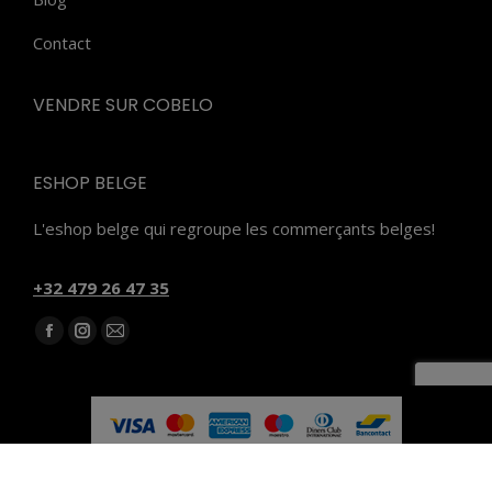
Contact
VENDRE SUR COBELO
ESHOP BELGE
L'eshop belge qui regroupe les commerçants belges!
‭+32 479 26 47 35‬
Trouvez nous sur :
Facebook
Instagram
E-
page
page
mail
opens
opens
page
in
in
opens
new
new
in
Subfooter
window
window
new