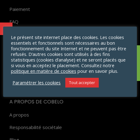
Paiement
FAQ
Politique d’avis
Le présent site internet place des cookies. Les cookies
essentiels et fonctionnels sont nécessaires au bon
Vie privée
fonctionnement du site Internet et ne peuvent pas être
refusés. D’autres cookies sont utilisés à des fins
Aucun produit ne
Mentions légales
statistiques (cookies d’analyse) et ne seront placés que
correspond à votre
si vous en acceptez le placement. Consultez notre
politique en matière de cookies
pour en savoir plus.
CGU
sélection.
Paramétrer les cookies
Tout accepter
Conditions générales de vente
A PROPOS DE COBELO
A propos
Responsabilité sociétale
Blog