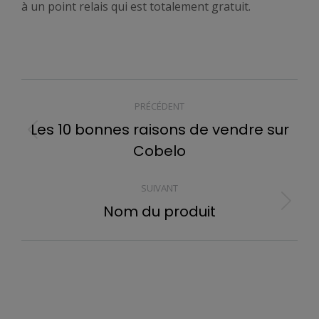
à un point relais qui est totalement gratuit.
NAVIGATION
PRÉCÉDENT
ARTICLE
Les 10 bonnes raisons de vendre sur
Article
Cobelo
précédent
:
SUIVANT
Nom du produit
Article
suivant
: