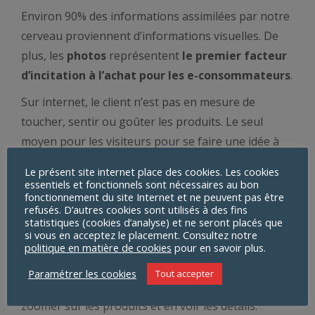
Environ 90% des informations assimilées par notre
cerveau proviennent d’informations visuelles. De
plus, les
photos
représentent
le premier facteur
d’incitation à l’achat pour les e-consommateurs
.
Sur internet, le client n’est pas en mesure de
toucher, sentir ou goûter les produits. Le seul
moyen pour les visiteurs pour se faire une idée à
propos de ceux-ci est de les manipuler
Le présent site internet place des cookies. Les cookies
virtuellement. Pour ce faire, il est important de
essentiels et fonctionnels sont nécessaires au bon
fonctionnement du site Internet et ne peuvent pas être
mettre à disposition du visiteur
des photos qui
refusés. D’autres cookies sont utilisés à des fins
représentent au mieux le produit
.
statistiques (cookies d’analyse) et ne seront placés que
si vous en acceptez le placement. Consultez notre
Pour commencer, il est important que les
images
politique en matière de cookies
pour en savoir plus.
soient qualitatives
car elles améliorent la
Paramétrer les cookies
Tout accepter
confiance de l’acheteur. Celui-ci doit être capable de
zoomer sur les produits et en voir les détails.