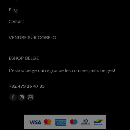
Blog
Contact
VENDRE SUR COBELO
ESHOP BELGE
L'eshop belge qui regroupe les commerçants belges!
‭+32 479 26 47 35‬
Trouvez nous sur :
Facebook
Instagram
E-
page
page
mail
opens
opens
page
in
in
opens