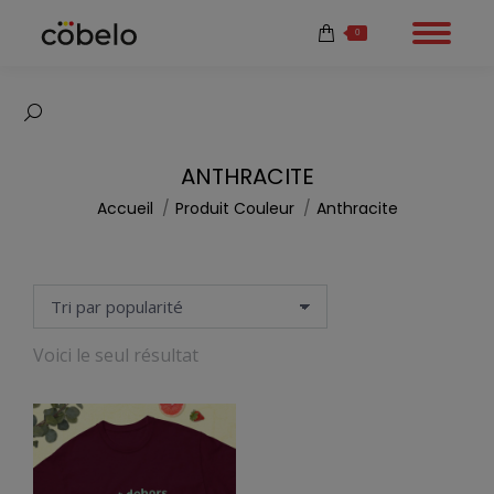
0
Recherche
:
ANTHRACITE
Vous êtes ici :
Accueil
Produit Couleur
Anthracite
Voici le seul résultat