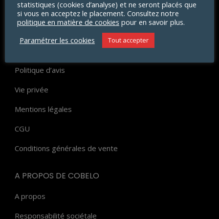
statistiques (cookies d’analyse) et ne seront placés que
Livraison
si vous en acceptez le placement. Consultez notre
politique en matière de cookies
pour en savoir plus.
Paiement
Paramétrer les cookies
Tout accepter
FAQ
Politique d’avis
Vie privée
Mentions légales
CGU
Conditions générales de vente
A PROPOS DE COBELO
A propos
Responsabilité sociétale