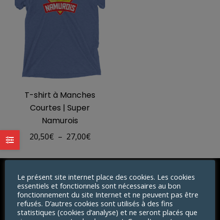
T-shirt à Manches
Courtes | Super
Namurois
Plage
20,50
€
–
27,00
€
de
prix :
Le présent site internet place des cookies. Les cookies
20,50€
essentiels et fonctionnels sont nécessaires au bon
INFO
à
fonctionnement du site Internet et ne peuvent pas être
refusés. D’autres cookies sont utilisés à des fins
27,00€
Retours
statistiques (cookies d’analyse) et ne seront placés que