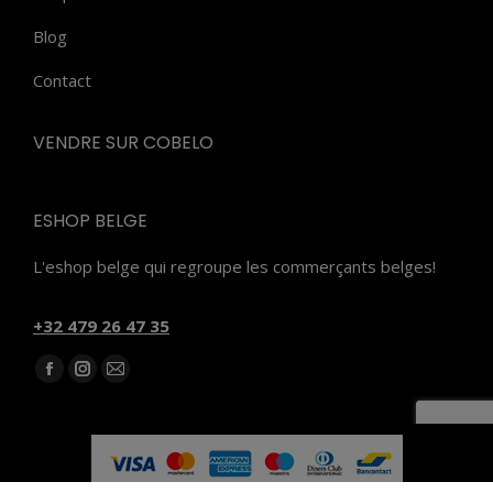
Blog
Contact
VENDRE SUR COBELO
ESHOP BELGE
L'eshop belge qui regroupe les commerçants belges!
‭+32 479 26 47 35‬
Trouvez nous sur :
Facebook
Instagram
E-
page
page
mail
opens
opens
page
in
in
opens