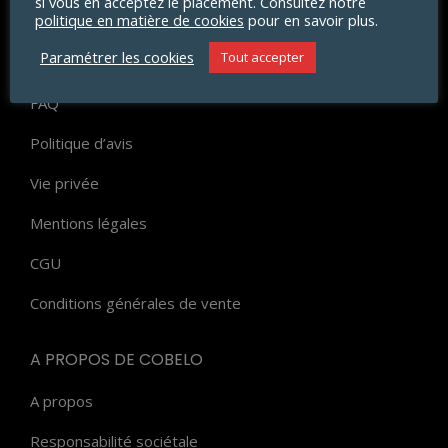
si vous en acceptez le placement. Consultez notre
politique en matière de cookies
pour en savoir plus.
Livraison
Paramétrer les cookies
Tout accepter
Paiement
FAQ
Politique d’avis
Vie privée
Mentions légales
CGU
Conditions générales de vente
A PROPOS DE COBELO
A propos
Responsabilité sociétale