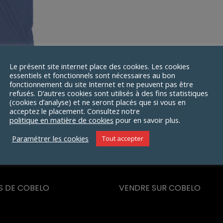
Le présent site internet place des cookies. Les cookies
 Manches
essentiels et fonctionnels sont nécessaires au bon
fonctionnement du site Internet et ne peuvent pas être
 Super
refusés. D’autres cookies sont utilisés à des fins statistiques
ois
(cookies d’analyse) et ne seront placés que si vous en
acceptez le placement. Consultez notre
Plage
27,00
€
politique en matière de cookies
pour en savoir plus.
de
Paramétrer les cookies
Tout accepter
prix :
20,50€
à
27,00€
S DE COBELO
VENDRE SUR COBELO