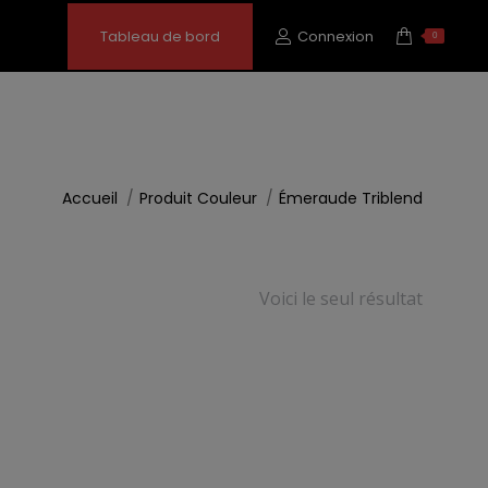
Tableau de bord
Connexion
0
Vous êtes ici :
Accueil
Produit Couleur
Émeraude Triblend
Voici le seul résultat