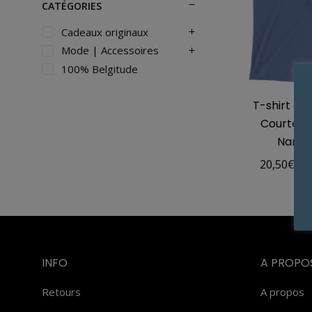
CATÉGORIES
Cadeaux originaux
Mode | Accessoires
100% Belgitude
T-shirt à
Courtes |
Namur
20,50
€
–
INFO
A PROPO
Retours
A propos