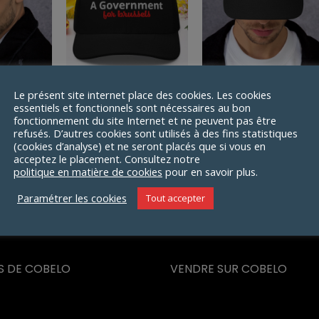
Le présent site internet place des cookies. Les cookies
e Make
Casquette A
Casquette Make
essentiels et fonctionnels sont nécessaires au bon
fonctionnement du site Internet et ne peuvent pas être
eat again
Government for
Wallonia Great agai
refusés. D’autres cookies sont utilisés à des fins statistiques
Brussels
(cookies d’analyse) et ne seront placés que si vous en
Plage
30,50
€
19,00
€
acceptez le placement. Consultez notre
15,50
€
de
politique en matière de cookies
pour en savoir plus.
prix :
Paramétrer les cookies
Tout accepter
18,50€
à
30,50€
S DE COBELO
VENDRE SUR COBELO