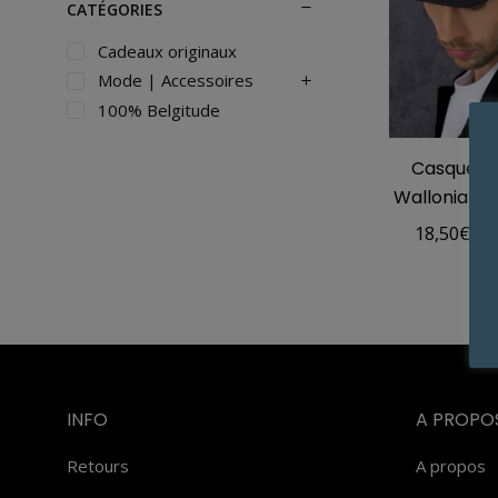
CATÉGORIES
Cadeaux originaux
Mode | Accessoires
100% Belgitude
Casquett
Wallonia gr
18,50
€
–
INFO
A PROPO
Retours
A propos