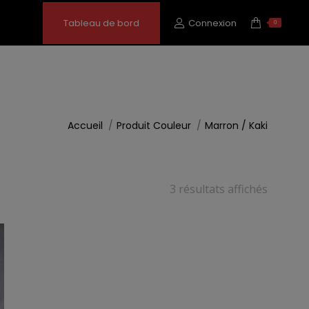
Tableau de bord
Connexion
0
Vous êtes ici :
Accueil
Produit Couleur
Marron / Kaki
Trié
3 résultats affichés
par
popular