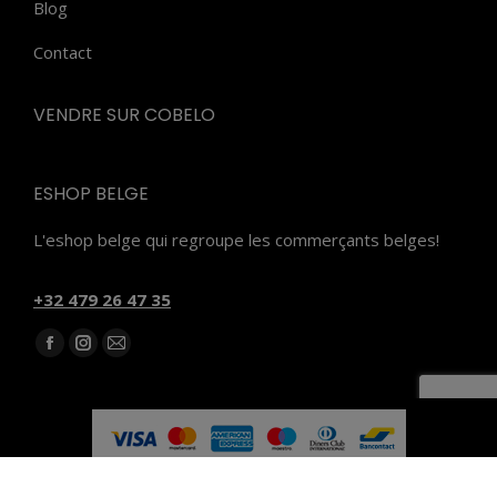
Blog
Contact
VENDRE SUR COBELO
ESHOP BELGE
L'eshop belge qui regroupe les commerçants belges!
‭+32 479 26 47 35‬
Trouvez nous sur :
Facebook
Instagram
E-
page
page
mail
opens
opens
page
in
in
opens
new
new
in
Subfooter