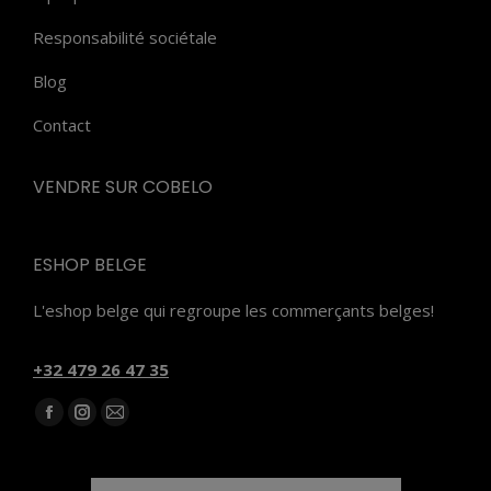
Responsabilité sociétale
Blog
Contact
VENDRE SUR COBELO
ESHOP BELGE
L'eshop belge qui regroupe les commerçants belges!
‭+32 479 26 47 35‬
Trouvez nous sur :
Facebook
Instagram
E-
page
page
mail
opens
opens
page