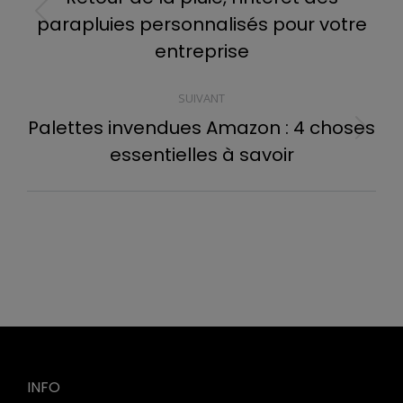
parapluies personnalisés pour votre
Article
précédent
entreprise
:
SUIVANT
Palettes invendues Amazon : 4 choses
Article
essentielles à savoir
suivant
:
INFO