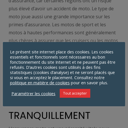
d’assurance, car certaines régions ont un risque
plus élevé d’avoir un accident de moto. Le type de
moto joue aussi une grande importance sur les
primes d’assurance. Les motos de sport et les
motos à hautes performances sont généralement
plus chères à assurer que les cruisers ou les motos
de tourisme. Le niveau de couverture influe aussi
Le présent site internet place des cookies. Les cookies
sur les primes d’assurance, une couverture plus
essentiels et fonctionnels sont nécessaires au bon
fonctionnement du site Internet et ne peuvent pas être
étendue entraînant des primes plus élevées.
refusés. D’autres cookies sont utilisés à des fins
statistiques (cookies d’analyse) et ne seront placés que
ASSURANCE DE VOTRE
si vous en acceptez le placement. Consultez notre
politique en matière de cookies
pour en savoir plus.
HARLEY DAVIDSON :
Paramétrer les cookies
Tout accepter
POUR ROULER
TRANQUILLEMENT