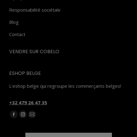
Responsabilité sociétale
Blog
Contact
VENDRE SUR COBELO
ESHOP BELGE
L'eshop belge qui regroupe les commerçants belges!
‭+32 479 26 47 35‬
Trouvez nous sur :
Facebook
Instagram
E-
page
page
mail
opens
opens
page