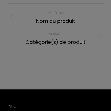
NAVIGATION
PRÉCÉDENT
ARTICLE
Nom du produit
Article
précédent
:
SUIVANT
Catégorie(s) de produit
Article
suivant
:
INFO