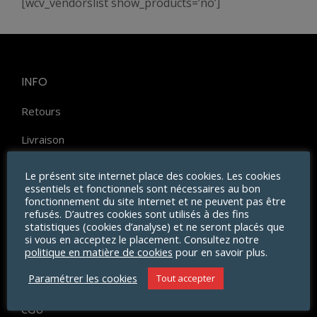
[wcv_vendorslist show_products=’no’]
INFO
Retours
Livraison
Paiement
Le présent site internet place des cookies. Les cookies
essentiels et fonctionnels sont nécessaires au bon
FAQ
fonctionnement du site Internet et ne peuvent pas être
refusés. D’autres cookies sont utilisés à des fins
Politique d’avis
statistiques (cookies d’analyse) et ne seront placés que
si vous en acceptez le placement. Consultez notre
politique en matière de cookies
pour en savoir plus.
Vie privée
Paramétrer les cookies
Tout accepter
Mentions légales
CGU