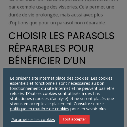
par exemple usage des visseries. Cela permet une
durée de vie prolongée, mais aussi avec plus
d’options que pour un parasol non réparable.
CHOISIR LES PARASOLS
RÉPARABLES POUR
BÉNÉFICIER D’UN
USAGE FLEXIBLE
Le présent site internet place des cookies. Les cookies
essentiels et fonctionnels sont nécessaires au bon
Il faut savoir que les parasols réparables offrent
fonctionnement du site Internet et ne peuvent pas être
refusés. D’autres cookies sont utilisés à des fins
des options d’utilisation qu’il n’est pas possible
statistiques (cookies d’analyse) et ne seront placés que
d’avoir avec les autres types de parasols. Pour
si vous en acceptez le placement. Consultez notre
politique en matière de cookies
pour en savoir plus.
commencer, le parasol réparable est en fait un
assemblage de plusieurs éléments de très bonne
Paramétrer les cookies
Tout accepter
qualité (s’il provient d’un fabricant qualifié). Si l’on