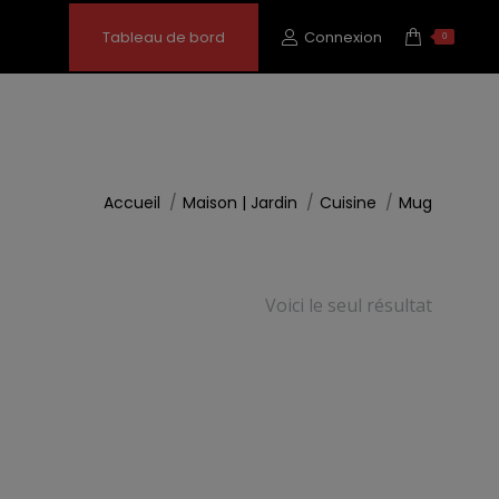
Tableau de bord
Connexion
0
Vous êtes ici :
Accueil
Maison | Jardin
Cuisine
Mug
Voici le seul résultat