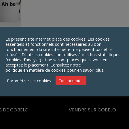
Le présent site internet place des cookies. Les cookies
illant Ah
essentiels et fonctionnels sont nécessaires au bon
fonctionnement du site Internet et ne peuvent pas être
eut etre
refusés. D’autres cookies sont utilisés à des fins statistiques
(cookies d’analyse) et ne seront placés que si vous en
0
€
acceptez le placement. Consultez notre
politique en matière de cookies
pour en savoir plus.
Paramétrer les cookies
Tout accepter
S DE COBELO
VENDRE SUR COBELO