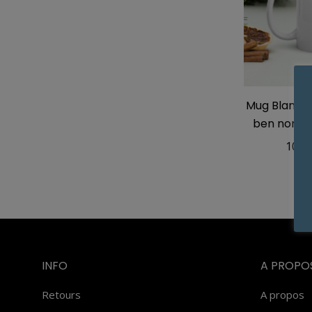
Mug Blanc Br
ben non p
10,0
INFO
A PROPO
Retours
A propos