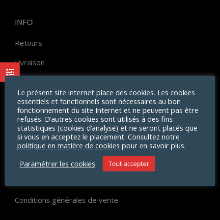
INFO
Retours
Livraison
Paiement
Le présent site internet place des cookies. Les cookies
essentiels et fonctionnels sont nécessaires au bon
FAQ
fonctionnement du site Internet et ne peuvent pas être
refusés. D’autres cookies sont utilisés à des fins
Politique d’avis
statistiques (cookies d’analyse) et ne seront placés que
si vous en acceptez le placement. Consultez notre
Vie privée
politique en matière de cookies
pour en savoir plus.
Mentions légales
Paramétrer les cookies
Tout accepter
CGU
Conditions générales de vente