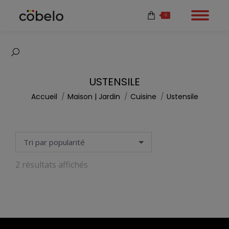
0
Recherche
:
USTENSILE
Vous êtes ici :
Accueil
Maison | Jardin
Cuisine
Ustensile
Trié
2 résultats affichés
par
popularité