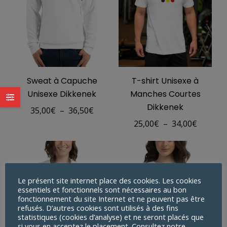
Sweat à Capuche
T-shirt Unisexe à
Unisexe Dikkenek
Manches Courtes
Dikkenek
Plage
35,00
€
–
36,50
€
Plage
25,00
€
–
34,00
€
de
de
prix :
prix :
35,00€
25,00€
à
à
Le présent site internet place des cookies. Les cookies
36,50€
essentiels et fonctionnels sont nécessaires au bon
34,00€
fonctionnement du site Internet et ne peuvent pas être
refusés. D’autres cookies sont utilisés à des fins
statistiques (cookies d’analyse) et ne seront placés que
si vous en acceptez le placement. Consultez notre