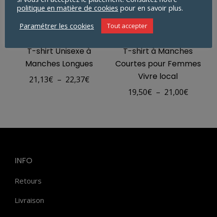
politique en matière de cookies
pour en savoir plus.
Paramétrer les cookies
Tout accepter
T-shirt Unisexe à
T-shirt à Manches
Manches Longues
Courtes pour Femmes
Vivre local
Plage
21,13
€
–
22,37
€
Plage
19,50
€
–
21,00
€
de
de
prix :
prix :
21,13€
19,50€
à
à
22,37€
21,00€
INFO
Retours
Livraison