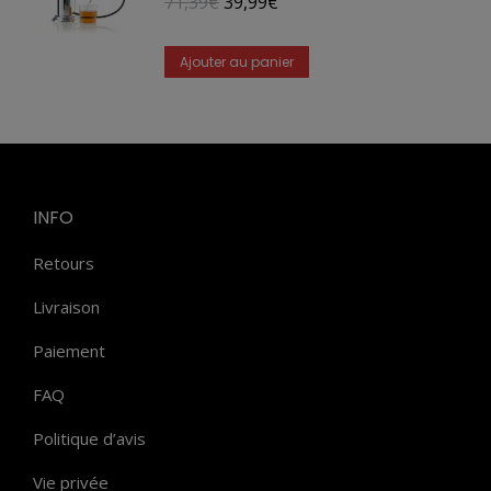
Le
Le
71,39
€
39,99
€
prix
prix
initial
actuel
Ajouter au panier
était :
est :
71,39€.
39,99€.
INFO
Retours
Livraison
Paiement
FAQ
Politique d’avis
Vie privée