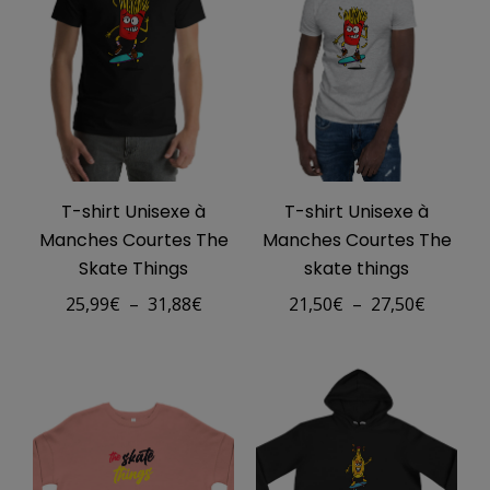
T-shirt Unisexe à
T-shirt Unisexe à
Manches Courtes The
Manches Courtes The
Skate Things
skate things
Plage
Plage
25,99
€
–
31,88
€
21,50
€
–
27,50
€
de
de
prix :
prix :
25,99€
21,50€
à
à
31,88€
27,50€