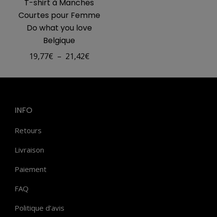
T-shirt à Manches
Courtes pour Femme
Do what you love
Belgique
Plage
19,77
€
–
21,42
€
de
prix :
19,77€
INFO
à
21,42€
Retours
Livraison
Paiement
FAQ
Politique d’avis