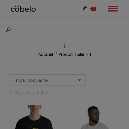
0
Recherche
:
L
Vous êtes ici :
Accueil
Produit Taille
l
Trié
7 résultats affichés
par
popularité