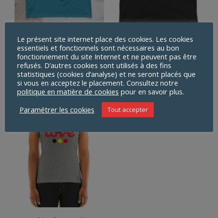
Le présent site internet place des cookies. Les cookies
T-shirt pour Homme
Débardeur unisexe
essentiels et fonctionnels sont nécessaires au bon
The skate things
fonctionnement du site Internet et ne peuvent pas être
Plage
18,40
€
–
20,08
€
refusés. D’autres cookies sont utilisés à des fins
Plage
34,88
€
–
36,56
€
de
statistiques (cookies d’analyse) et ne seront placés que
si vous en acceptez le placement. Consultez notre
de
prix :
politique en matière de cookies
pour en savoir plus.
prix :
18,40€
Paramétrer les cookies
Tout accepter
34,88€
à
à
20,08€
36,56€