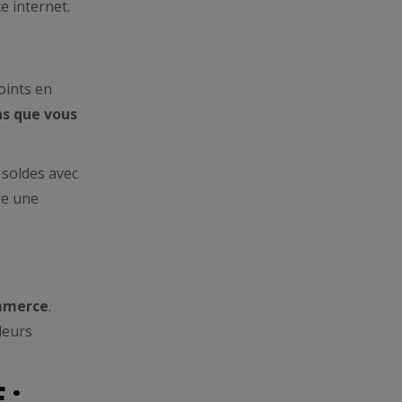
e internet.
oints en
ns que vous
 soldes avec
re une
ommerce
.
leurs
 :