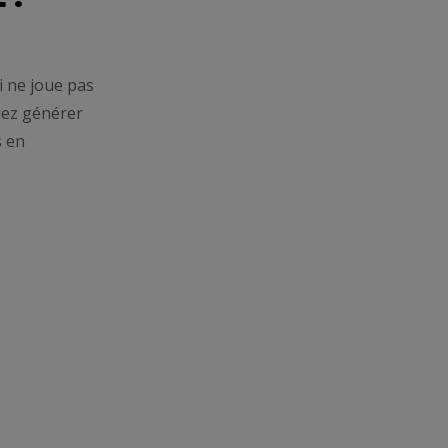
i ne joue pas
lez générer
s en