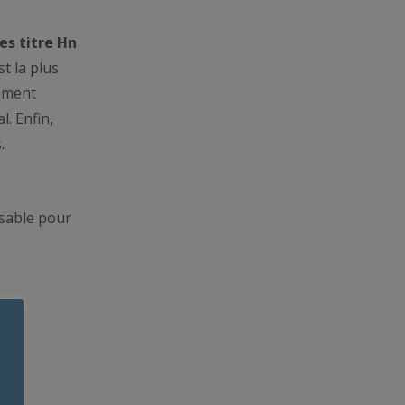
ses
titre Hn
t la plus
emment
l. Enfin,
.
nsable pour