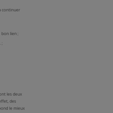
à continuer
 bon lien ;
 ;
ont les deux
ffet, des
épond le mieux