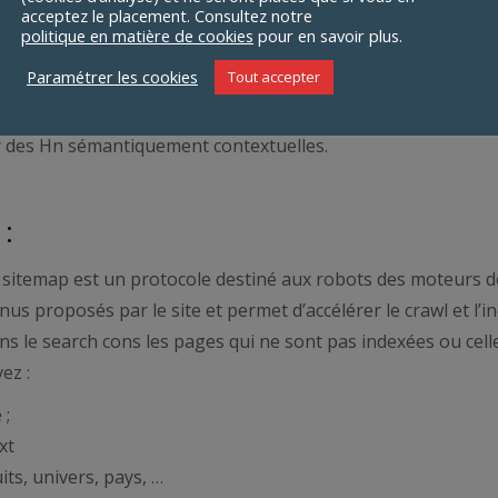
x évolutions SEO ?
acceptez le placement. Consultez notre
politique en matière de cookies
pour en savoir plus.
Paramétrer les cookies
Tout accepter
r des Hn sémantiquement contextuelles.
:
, le sitemap est un protocole destiné aux robots des moteurs 
nus proposés par le site et permet d’accélérer le crawl et l’i
ns le search cons les pages qui ne sont pas indexées ou cell
ez :
 ;
xt
ts, univers, pays, …