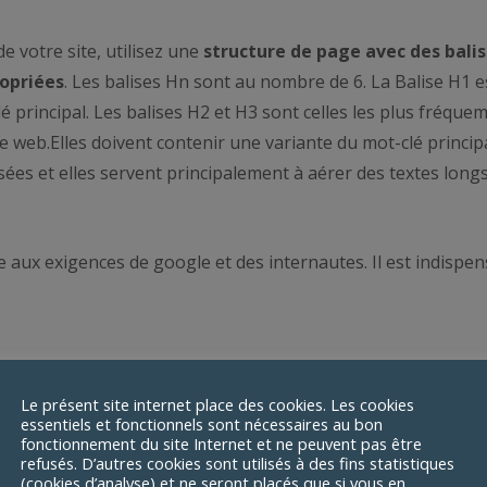
e votre site, utilisez une
structure de page avec des
bali
opriées
. Les balises Hn sont au nombre de 6. La Balise H1 es
lé principal. Les balises H2 et H3 sont celles les plus fréqu
e web.Elles doivent contenir une variante du mot-clé principa
isées et elles servent principalement à aérer des textes longs
e aux exigences de google et des internautes. Il est indispe
Le présent site internet place des cookies. Les cookies
essentiels et fonctionnels sont nécessaires au bon
oin ?
fonctionnement du site Internet et ne peuvent pas être
refusés. D’autres cookies sont utilisés à des fins statistiques
(cookies d’analyse) et ne seront placés que si vous en