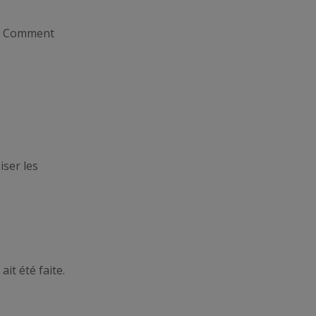
us. Comment
iser les
it été faite.