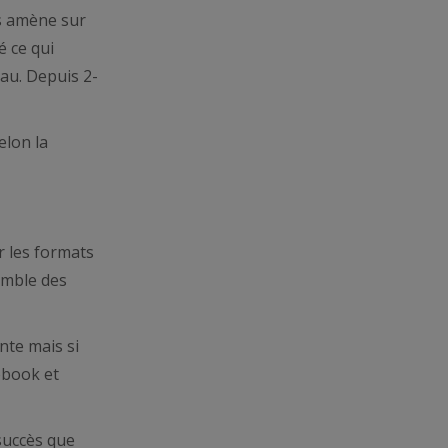
us amène sur
é ce qui
eau. Depuis 2-
elon la
r les formats
emble des
nte mais si
ebook et
succès que