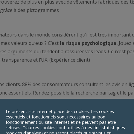
 trouverez de plus en plus avec de vêtements fabriqués des t
 grâce à des pictogrammes
ateurs dans le monde considèrent qu’il est très important q
êmes valeurs qu’eux ? C’est
le risque psychologique.
Jouez a
tres arguments qui tendent à rassurer vos leads. Ce n’est pas
ransparence et l’UX. (Expérience client)
 vos clients. 88% des consommateurs consultent les avis en li
donc essentiels. Rendez possible la recherche par tag et le p
Le présent site internet place des cookies. Les cookies
essentiels et fonctionnels sont nécessaires au bon
fonctionnement du site Internet et ne peuvent pas être
tent
d’augmenter de 15 à 25% le chiffre d’affaires.
refusés. D’autres cookies sont utilisés à des fins statistiques
(cookies d’analyse) et ne seront placés que si vous en