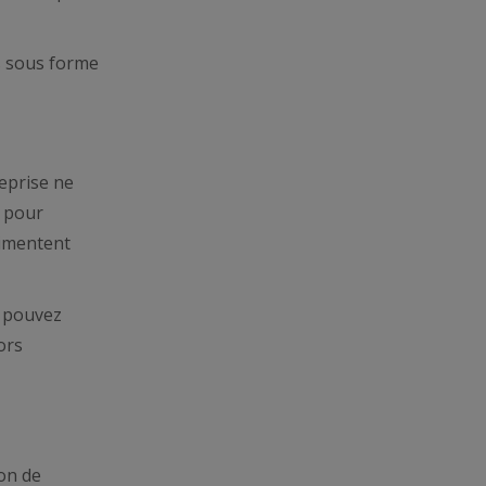
es sous forme
eprise ne
s pour
limentent
us pouvez
ors
ion de