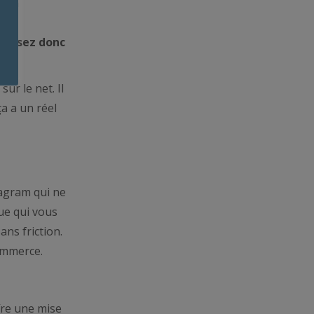
t la
ont
iorisez donc
ur le net. Il
ça a un réel
stagram qui ne
ue qui vous
ns friction.
commerce.
fre une mise