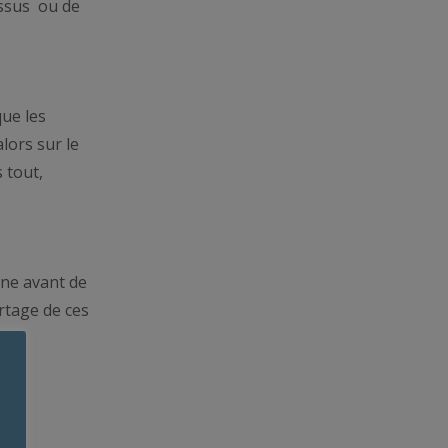
issus ou de
ue les
lors sur le
 tout,
gne avant de
artage de ces