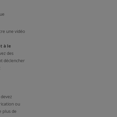
que
re une vidéo
t à le
avez des
nt déclencher
z
 devez
rication ou
e plus de