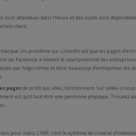
nses sont attendues dans l’heure et des outils sont disponibl
tion client.
e marque. Un problème sur LinkedIn est que les pages d’entr
ent car Facebook a minoré le reachpotential des entreprise
évalués par l’algorithme et donc beaucoup d’entreprises les a
.
les pages
de profil qui, elles, fonctionnent. Sur celles-ci vo
nient est qu’il faut être une personne physique. Trouvez al
es.
révu pour mars. L’IMF, c’est le système de crawl et d’indexat