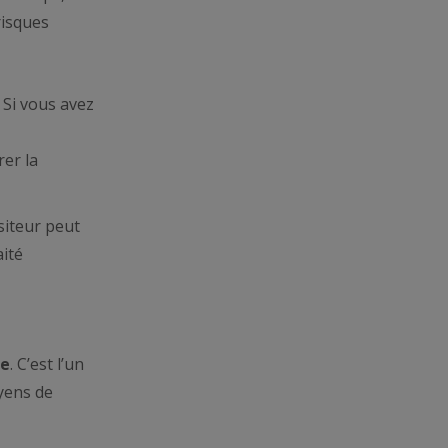
risques
. Si vous avez
rer la
isiteur peut
aité
re
. C’est l’un
oyens de