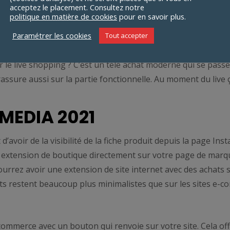
 qui ne sont pas pertinentes car elles affaiblissent fortemen
acceptez le placement. Consultez notre
s qui n’ont pas de relation claire avec le contenu du panier s
politique en matière de cookies
pour en savoir plus.
nnuyeuses, ou simplement ignorées par les utilisateurs.
Pr
Paramétrer les cookies
Tout accepter
atibilité directe.
le live shopping ? C’est un télé achat moderne qui se passe s
rassure aussi sur la partie fonctionnelle. Au moment du live 
MEDIA 2021
 d’avoir de la visibilité de la fiche produit depuis la page In
e extension de boutique directement sur votre page de marq
rrez avoir une extension de site internet avec des achats sa
its restent beaucoup plus minimalistes que sur les sites e-
commerce avec un bouton qui renvoie sur votre site. Cela of