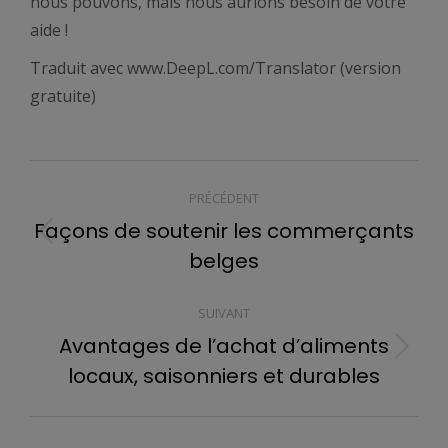
nous pouvons, mais nous aurions besoin de votre
aide !
Traduit avec www.DeepL.com/Translator (version
gratuite)
NAVIGATION
PRÉCÉDENT
ARTICLE
Façons de soutenir les commerçants
Article
belges
précédent
:
SUIVANT
Avantages de l’achat d’aliments
Article
locaux, saisonniers et durables
suivant
: