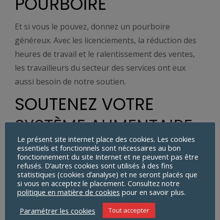
POURBOIRE
Et si vous le pouvez, donnez un pourboire
généreux. Avec les licenciements, la réduction des
heures de travail et le ralentissement des ventes,
les travailleurs du secteur des services ont eux
aussi besoin de notre soutien.
SOUTENEZ VOTRE
SYSTÈME ALIMENTAIRE
Le présent site internet place des cookies. Les cookies
LOCAL
essentiels et fonctionnels sont nécessaires au bon
fonctionnement du site Internet et ne peuvent pas être
refusés. D’autres cookies sont utilisés à des fins
Il n’y a pas que les restaurants locaux – les
statistiques (cookies d’analyse) et ne seront placés que
exploitations agricoles locales sont également en
si vous en acceptez le placement. Consultez notre
politique en matière de cookies
pour en savoir plus.
difficulté en ce moment. Nombre de nos
Paramétrer les cookies
exploitations agricoles locales dépendent de la
Tout accepter