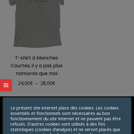
T-shirt à Manches
Courtes, il y a pas plus
namurois que moi
Plage
24,00
€
–
28,00
€
de
prix :
Le présent site internet place des cookies. Les cookies
24,00€
essentiels et fonctionnels sont nécessaires au bon
INFO
à
fonctionnement du site Internet et ne peuvent pas être
refusés. D’autres cookies sont utilisés à des fins
28,00€
Retours
statistiques (cookies d’analyse) et ne seront placés que