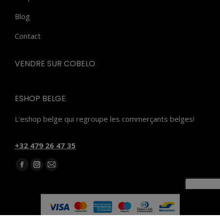
Blog
Contact
VENDRE SUR COBELO
ESHOP BELGE
L'eshop belge qui regroupe les commerçants belges!
‭+32 479 26 47 35‬
Trouvez nous sur :
Facebook
Instagram
E-
page
page
mail
opens
opens
page
in
in
opens