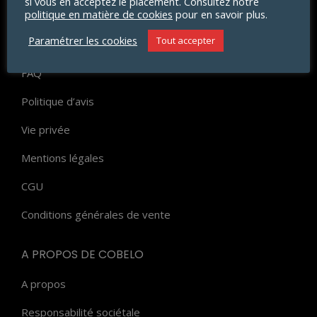
si vous en acceptez le placement. Consultez notre
politique en matière de cookies
pour en savoir plus.
Livraison
Paramétrer les cookies
Tout accepter
Paiement
FAQ
Politique d’avis
Vie privée
Mentions légales
CGU
Conditions générales de vente
A PROPOS DE COBELO
A propos
Responsabilité sociétale