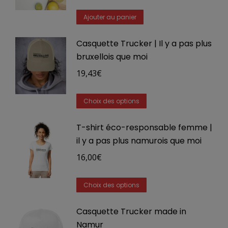
la
Ajouter au panier
page
du
Casquette Trucker | Il y a pas plus
produit
bruxellois que moi
19,43
€
Ce
Choix des options
produit
T-shirt éco-responsable femme |
a
il y a pas plus namurois que moi
plusieurs
variations.
16,00
€
Les
Ce
options
Choix des options
produit
peuvent
Casquette Trucker made in
a
être
Namur
plusieurs
choisies