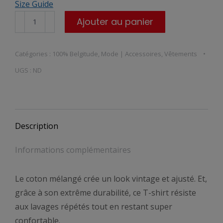
Size Guide
quantité
Ajouter au panier
de
T-
Catégories :
100% Belgitude
,
Mode | Accessoires
,
Vêtements
shirt
UGS :
ND
à
Manches
Courtes,
il
Description
y
a
Informations complémentaires
pas
plus
Le coton mélangé crée un look vintage et ajusté. Et,
namurois
grâce à son extrême durabilité, ce T-shirt résiste
que
aux lavages répétés tout en restant super
moi
confortable.