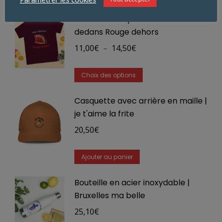
T-shirt classique homme Vert
dedans Rouge dehors
Plage
11,00
€
–
14,50
€
de
Ce
prix :
Choix des options
produit
11,00€
Casquette avec arrière en maille |
a
à
je t'aime la frite
plusieurs
14,50€
variations.
20,50
€
Les
options
Ajouter au panier
peuvent
Bouteille en acier inoxydable |
être
Bruxelles ma belle
choisies
25,10
€
sur