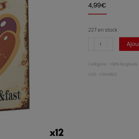
4,99
€
227 en stock
quantité
Ajou
de
Sac
Catégorie :
100% Belgitude
en
UGS :
S3624822
papier
Hotdog
&
Coffee
10
x
33
x