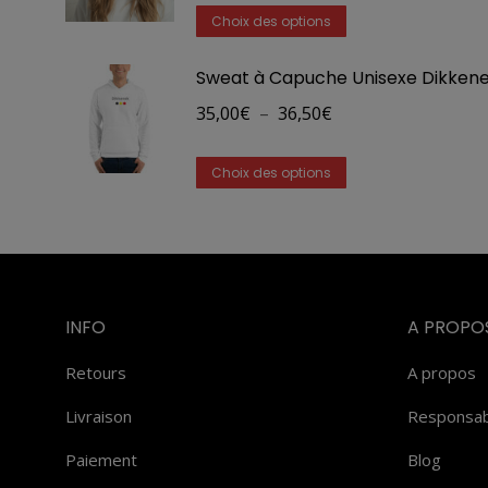
Ce
Les
Choix des options
produit
options
Sweat à Capuche Unisexe Dikken
a
peuvent
plusieurs
être
Plage
35,00
€
–
36,50
€
variations.
choisies
de
Ce
Les
sur
prix :
Choix des options
produit
options
la
35,00€
a
peuvent
page
à
plusieurs
être
du
36,50€
variations.
choisies
produit
Les
sur
INFO
A PROPO
options
la
Retours
A propos
peuvent
page
être
du
Livraison
Responsabi
choisies
produit
Paiement
Blog
sur