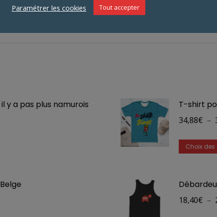
Paramétrer les cookies
Tout accepter
l y a pas plus namurois
T-shirt p
34,88
€
–
Choix des 
 Belge
Débardeur
18,40
€
–