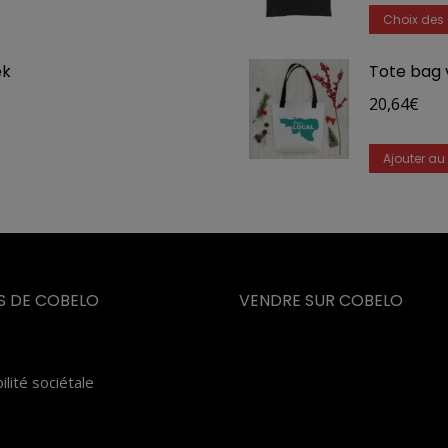
Choix des 
ek
Tote bag v
20,64
€
Ajouter au
S DE COBELO
VENDRE SUR COBELO
lité sociétale