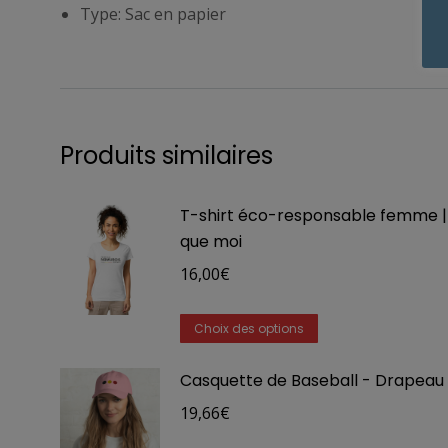
Type: Sac en papier
Produits similaires
T-shirt éco-responsable femme | i
que moi
16,00
€
Ce
Choix des options
produit
Casquette de Baseball - Drapeau
a
plusieurs
19,66
€
variations.