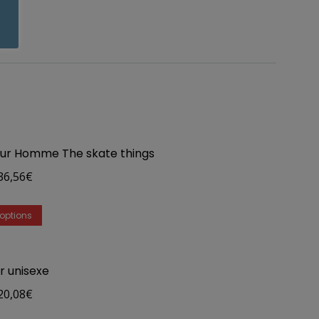
our Homme The skate things
Plage
36,56
€
de
Ce
prix :
options
produit
34,88€
a
à
 unisexe
plusieurs
36,56€
Plage
variations.
20,08
€
de
Les