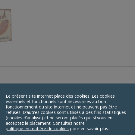
25,5
cm
(12
Unités)
c en papier Hotdog & Coffee 10 x 33 x 25,5 cm (12 Unités)
Le présent site internet place des cookies. Les cookies
essentiels et fonctionnels sont nécessaires au bon
és aléatoirement selon le stock disponible
fonctionnement du site Internet et ne peuvent pas être
refusés. D’autres cookies sont utilisés à des fins statistiques
(cookies d’analyse) et ne seront placés que si vous en
acceptez le placement. Consultez notre
politique en matière de cookies
pour en savoir plus.