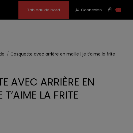
Tableau de bord
Connexion
0
ude
Casquette avec arrière en maille | je t’aime la frite
E AVEC ARRIÈRE EN
E T’AIME LA FRITE