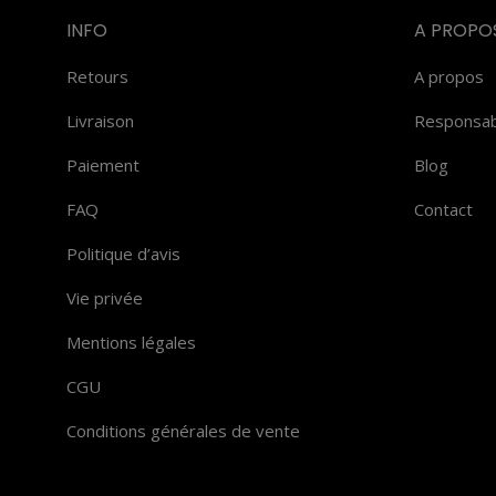
la
Les
INFO
A PROPO
page
options
Retours
A propos
du
peuvent
produit
être
Livraison
Responsabi
choisies
Paiement
Blog
sur
FAQ
Contact
la
page
Politique d’avis
du
Vie privée
produit
Mentions légales
CGU
Conditions générales de vente