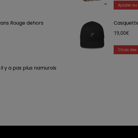
Ajouter au
dans Rouge dehors
Casquette
19,00
€
Choix des 
l y a pas plus namurois