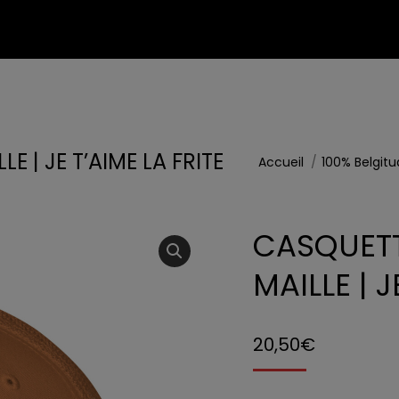
 | JE T’AIME LA FRITE
Vous êtes ici :
Accueil
100% Belgit
CASQUETT
MAILLE | J
20,50
€