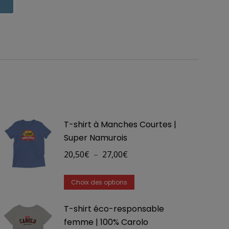
T-shirt à Manches Courtes |
Super Namurois
Plage
20,50
€
–
27,00
€
de
Ce
prix :
Choix des options
produit
20,50€
T-shirt éco-responsable
a
à
femme | 100% Carolo
plusieurs
27,00€