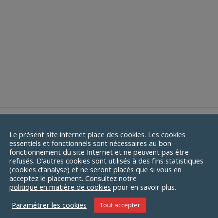
Courtes
|
Bruxelles
ma
bellee
Le présent site internet place des cookies. Les cookies
essentiels et fonctionnels sont nécessaires au bon
est un basique idéal pour toute garde-robe !
fonctionnement du site Internet et ne peuvent pas être
refusés. D’autres cookies sont utilisés à des fins statistiques
(cookies d’analyse) et ne seront placés que si vous en
acceptez le placement. Consultez notre
n et 10 % polyester
politique en matière de cookies
pour en savoir plus.
Paramétrer les cookies
Tout accepter