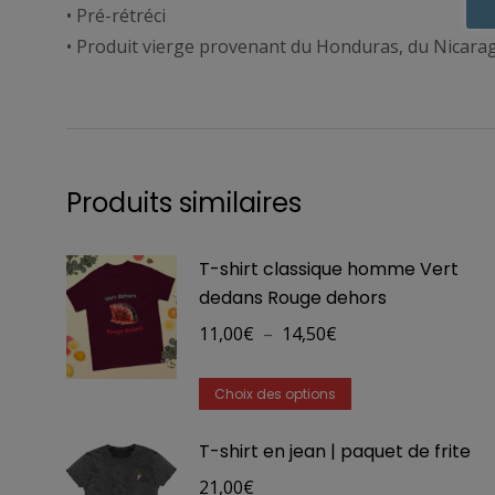
• Pré-rétréci
• Produit vierge provenant du Honduras, du Nicar
Produits similaires
T-shirt classique homme Vert
dedans Rouge dehors
Plage
11,00
€
–
14,50
€
de
Ce
prix :
Choix des options
produit
11,00€
T-shirt en jean | paquet de frite
a
à
plusieurs
21,00
€
14,50€