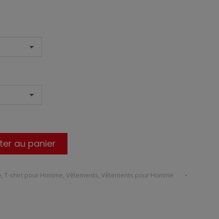
de
prix :
20,50€
à
25,00€
ter au panier
e
,
T-shirt pour Homme
,
Vêtements
,
Vêtements pour Homme