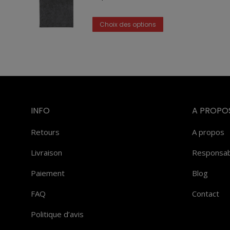
variations.
Ce
Les
Choix des options
produit
options
a
peuvent
plusieurs
être
variations.
choisies
Les
sur
options
la
INFO
A PROPO
peuvent
page
Retours
A propos
être
du
choisies
Livraison
produit
Responsabi
sur
Paiement
Blog
la
FAQ
Contact
page
du
Politique d’avis
produit