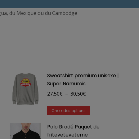
agua, du Mexique ou du Cambodge
Sweatshirt premium unisexe |
Super Namurois
Plage
27,50
€
–
30,50
€
de
Ce
prix :
Choix des options
produit
27,50€
Polo Brodé Paquet de
a
à
friteveteveteme
plusieurs
30,50€