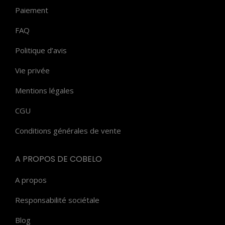
choisies
Paiement
sur
FAQ
la
page
Politique d’avis
du
Vie privée
produit
Mentions légales
CGU
Conditions générales de vente
A PROPOS DE COBELO
A propos
Responsabilité sociétale
Blog