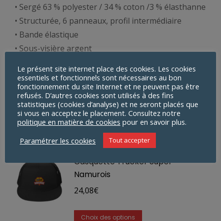
• Sergé 63 % polyester / 34 % coton /3 % élasthanne
• Structurée, 6 panneaux, profil intermédiaire
• Bande élastique
• Sous-visière argent
• Tour de tête : 22 ” – 23 ⅞ “
Le présent site internet place des cookies. Les cookies
essentiels et fonctionnels sont nécessaires au bon
fonctionnement du site Internet et ne peuvent pas être
refusés. D’autres cookies sont utilisés à des fins
statistiques (cookies d’analyse) et ne seront placés que
si vous en acceptez le placement. Consultez notre
politique en matière de cookies
pour en savoir plus.
Produits similaires
Paramétrer les cookies
Tout accepter
Casquette Trucker Super
Namurois
24,08
€
Ce
Choix des options