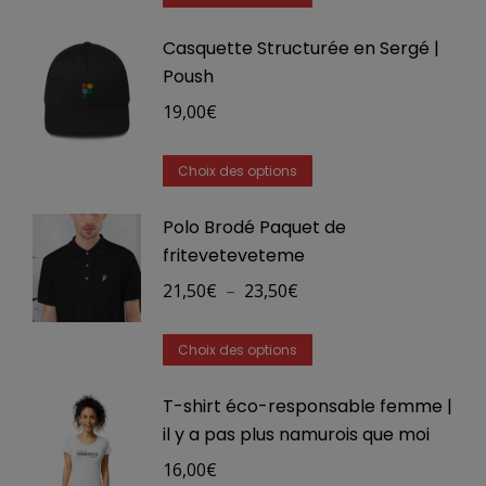
produit
Casquette Structurée en Sergé |
a
Poush
plusieurs
variations.
19,00
€
Les
Ce
options
Choix des options
produit
peuvent
Polo Brodé Paquet de
a
être
friteveteveteme
plusieurs
choisies
Plage
variations.
21,50
€
–
23,50
€
sur
de
Les
la
Ce
prix :
options
Choix des options
page
produit
21,50€
peuvent
du
T-shirt éco-responsable femme |
a
à
être
produit
il y a pas plus namurois que moi
plusieurs
23,50€
choisies
variations.
16,00
€
sur