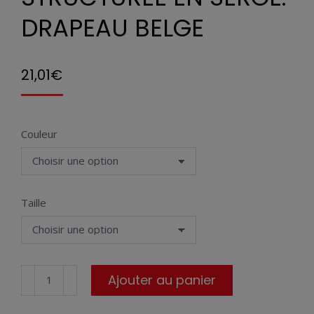
DRAPEAU BELGE
21,01
€
Couleur
Taille
quantité
Ajouter au panier
de
Casquette