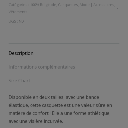
Catégories :
100% Belgitude
,
Casquettes
,
Mode | Accessoires
,
Structurée
Vêtements
en
UGS :
ND
Sergé:
Drapeau
belge
Description
Informations complémentaires
Size Chart
Disponible en deux tailles, avec une bande
élastique, cette casquette est une valeur sûre en
matière de confort ! Elle a une forme athlétique,
avec une visière incurvée.