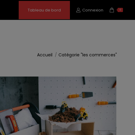
Tableau de bord
Connexion
0
Vous êtes ici :
Accueil
Catégorie "les commerces"