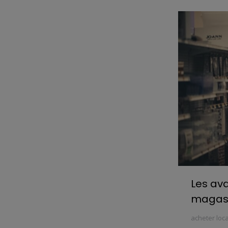
Les av
magasi
acheter loca