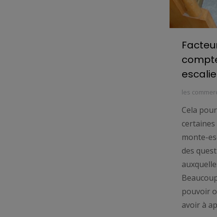
Facteu
compte
escalie
les commer
Cela pour
certaines
monte-esc
des quest
auxquelle
Beaucoup 
pouvoir o
avoir à a