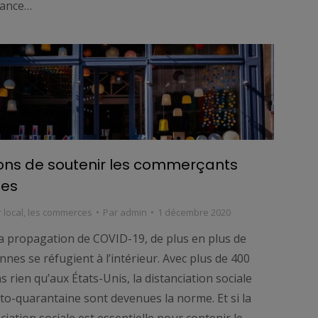
sance…
ns de soutenir les commerçants
ges
 local
,
les commerces
Par
admin
1 décembre 2020
la propagation de COVID-19, de plus en plus de
nes se réfugient à l’intérieur. Avec plus de 400
s rien qu’aux États-Unis, la distanciation sociale
uto-quarantaine sont devenues la norme. Et si la
ciation sociale est essentielle pour contenir le