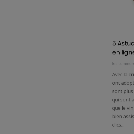
5 Astuc
en lign
les commer
Avec la cr
ont adopt
sont plus
qui sont a
que le vi
bien assi
clics…