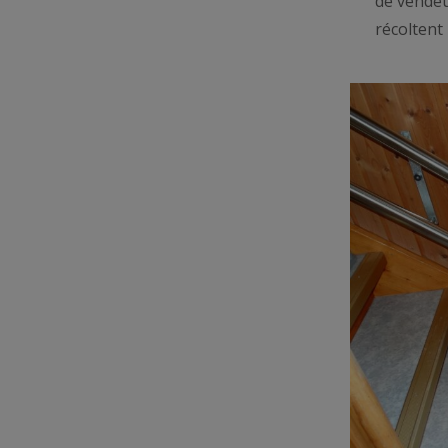
de vende
récoltent