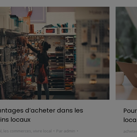
antages d’acheter dans les
Pour
ns locaux
loca
l
,
les commerces
,
vivre local
Par
admin
acheter