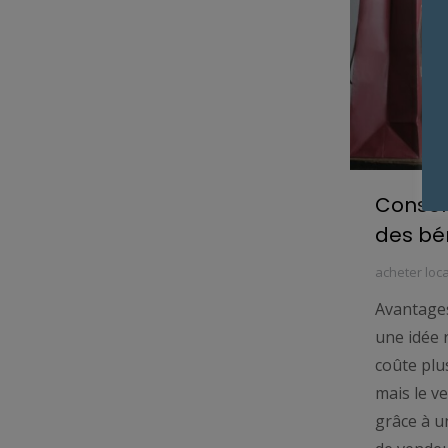
Consom
des bé
acheter loca
Avantages
une idée 
coûte plu
mais le v
grâce à u