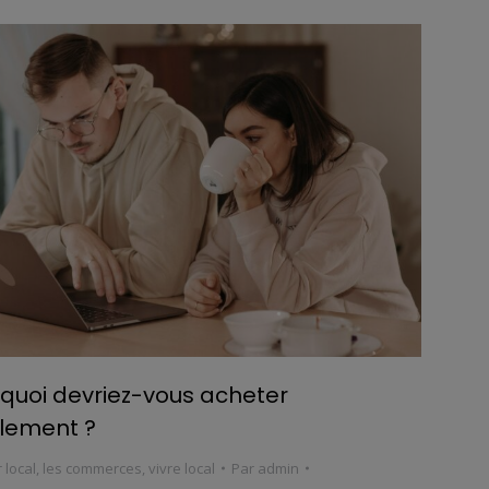
quoi devriez-vous acheter
lement ?
 local
,
les commerces
,
vivre local
Par
admin