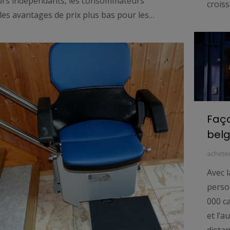
urs indépendants, les consommateurs
crois
 les avantages de prix plus bas pour les…
Faço
bel
acheter
Avec 
person
000 ca
et l’a
distan