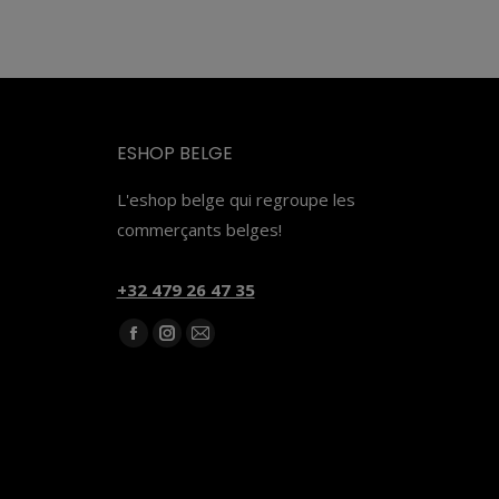
ESHOP BELGE
L'eshop belge qui regroupe les
commerçants belges!
‭+32 479 26 47 35‬
Trouvez nous sur :
Facebook
Instagram
E-
page
page
mail
opens
opens
page
in
in
opens
new
new
in
window
window
new