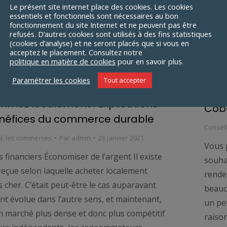
Le présent site internet place des cookies. Les cookies
essentiels et fonctionnels sont nécessaires au bon
fonctionnement du site Internet et ne peuvent pas être
refusés. D’autres cookies sont utilisés à des fins statistiques
(cookies d’analyse) et ne seront placés que si vous en
acceptez le placement. Consultez notre
politique en matière de cookies
pour en savoir plus.
Paramétrer les cookies
Tout accepter
Les 
mez localement : Explications
Cob
néfices du commerce durable
Consei
l
,
les commerces
Par
admin
26 janvier 2021
Vous 
 financiers Économiser de l’argent Il existe
souha
reçue selon laquelle acheter localement
rende
s cher. C’était peut-être le cas auparavant
beauc
ent évolue dans l’autre sens, et maintenant,
un pet
n marché plus dense et donc plus compétitif
raison