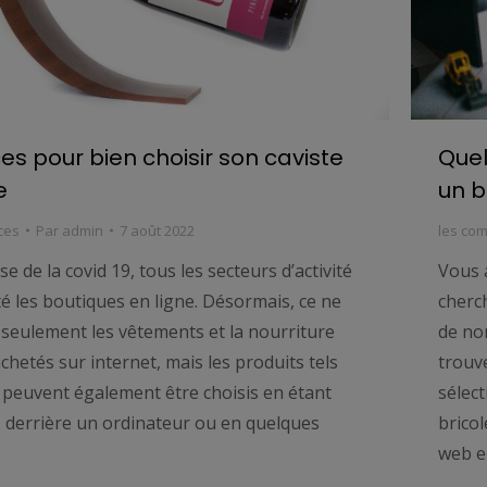
es pour bien choisir son caviste
Quel
e
un b
ces
Par
admin
7 août 2022
les co
ise de la covid 19, tous les secteurs d’activité
Vous a
é les boutiques en ligne. Désormais, ce ne
cherch
 seulement les vêtements et la nourriture
de no
chetés sur internet, mais les produits tels
trouve
n peuvent également être choisis en étant
sélect
s derrière un ordinateur ou en quelques
bricol
web e