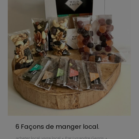
6 Façons de manger local.
acheter local
,
vivre local
Par
Lysandre Georis