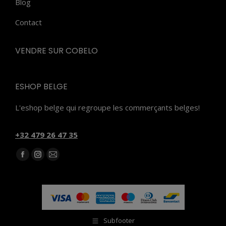
Blog
Contact
VENDRE SUR COBELO
ESHOP BELGE
L'eshop belge qui regroupe les commerçants belges!
‭+32 479 26 47 35‬
Trouvez nous sur :
Facebook
Instagram
E-
page
page
mail
opens
opens
page
in
in
opens
new
new
in
Subfooter
window
window
new