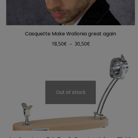
Casquette Make Wallonia great again
Plage
18,50
€
–
30,50
€
de
prix :
18,50€
à
30,50€
Out of stock