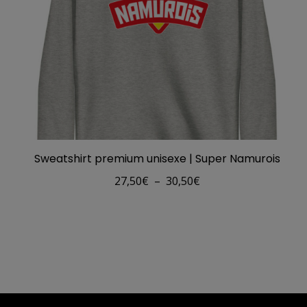
11,00€
à
14,50€
Sweatshirt premium unisexe | Super Namurois
Plage
27,50
€
–
30,50
€
de
prix :
27,50€
à
30,50€