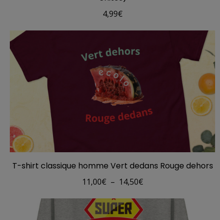
4,99
€
T-shirt classique homme Vert dedans Rouge dehors
Plage
11,00
€
–
14,50
€
de
prix :