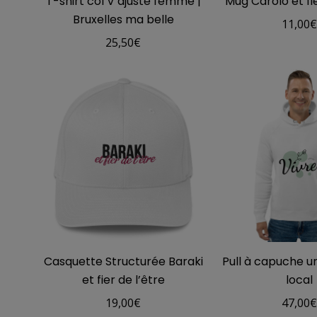
T-shirt col V ajusté femme |
Mug Carolo et fie
Bruxelles ma belle
11,00
25,50
€
Casquette Structurée Baraki
Pull à capuche un
et fier de l’être
local
19,00
€
47,00