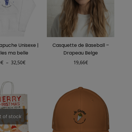
apuche Unisexe |
Casquette de Baseball –
lles ma belle
Drapeau Belge
Plage
0
€
–
32,50
€
19,66
€
de
prix :
28,50€
à
32,50€
t of stock