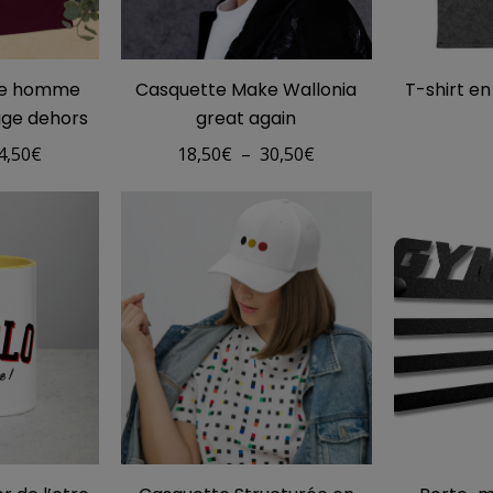
que homme
Casquette Make Wallonia
T-shirt en
uge dehors
great again
Plage
Plage
4,50
€
18,50
€
–
30,50
€
de
de
prix :
prix :
11,00€
18,50€
à
à
14,50€
30,50€