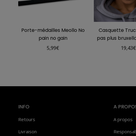
Porte-médailles Meollo No
Casquette Trucke
pain no gain
pas plus bruxell
5,99
€
19,43
INFO
A PROPO
Retours
A propos
Livraison
Responsabi