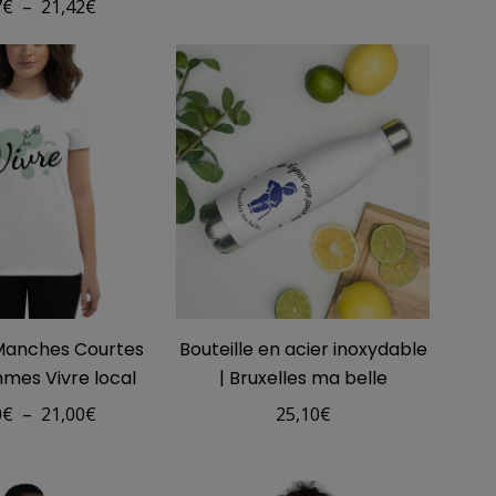
Plage
7
€
–
21,42
€
de
prix :
19,77€
à
21,42€
 Manches Courtes
Bouteille en acier inoxydable
mes Vivre local
| Bruxelles ma belle
Plage
0
€
–
21,00
€
25,10
€
de
prix :