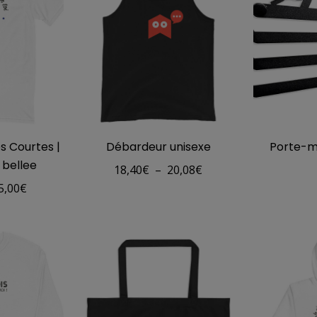
s Courtes |
Débardeur unisexe
Porte-mé
 bellee
Plage
18,40
€
–
20,08
€
Plage
5,00
€
de
de
prix :
prix :
18,40€
20,50€
à
à
20,08€
25,00€