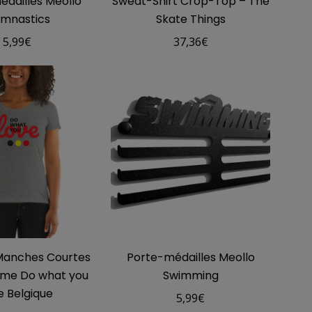
dailles Meollo
Sweat-Shirt Crop-Top – The
mnastics
Skate Things
5,99
€
37,36
€
 Manches Courtes
Porte-médailles Meollo
me Do what you
Swimming
e Belgique
5,99
€