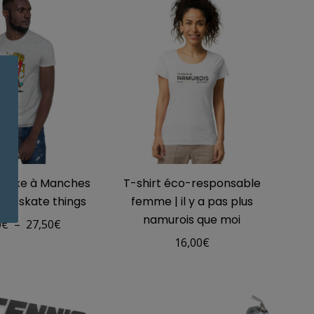
19,50€
à
21,00€
nisexe à Manches
T-shirt éco-responsable
The skate things
femme | il y a pas plus
namurois que moi
Plage
0
€
–
27,50
€
16,00
€
de
prix :
21,50€
à