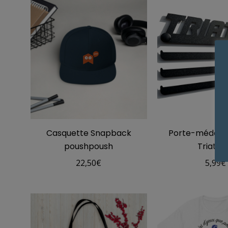
Casquette Snapback
Porte-médaill
poushpoush
Triathl
22,50
€
5,99
€