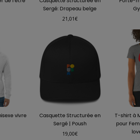
r de l’etre
Casquette Structurée en
Porte-mé
Sergé: Drapeau belge
Gy
€
21,01
€
isexe vivre
Casquette Structurée en
T-shirt à
Sergé | Poush
pour Fem
lov
€
19,00
€