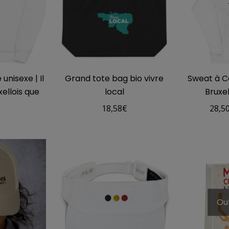
unisexe | Il
Grand tote bag bio vivre
Sweat à C
xellois que
local
Bruxe
18,58
€
28,5
€
Ou