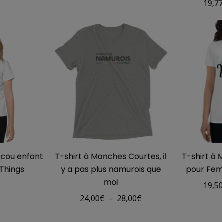
19,7
u cou enfant
T-shirt à Manches Courtes, il
T-shirt à
Things
y a pas plus namurois que
pour Fem
moi
€
19,5
Plage
24,00
€
–
28,00
€
de