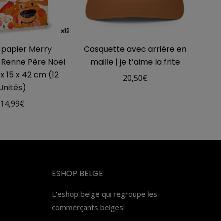
 papier Merry
Casquette avec arrière en
 Renne Père Noël
maille | je t’aime la frite
x 15 x 42 cm (12
20,50
€
Unités)
14,99
€
ESHOP BELGE
L'eshop belge qui regroupe les
commerçants belges!