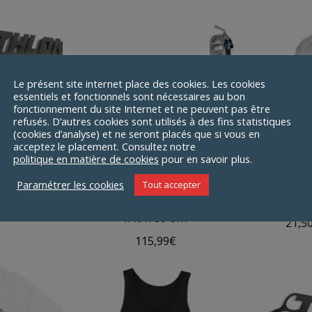
prix :
24,00€
à
28,00€
Out of stock
Le présent site internet place des cookies. Les cookies
essentiels et fonctionnels sont nécessaires au bon
fonctionnement du site Internet et ne peuvent pas être
refusés. D’autres cookies sont utilisés à des fins statistiques
(cookies d’analyse) et ne seront placés que si vous en
acceptez le placement. Consultez notre
politique en matière de cookies
pour en savoir plus.
es Meollo
Jambonnier en Bois Buarfe
T-shirt U
Paramétrer les cookies
Tout accepter
on
Premium Jabugo Naturel 64
Courtes 
x 19 x 39 cm
21,5
115,99
€