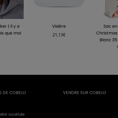
r | Il y a
Visière
Sac en
ois que moi
Christmas
21,13
€
Blanc 35 
€
S DE COBELO
VENDRE SUR COBELO
lité sociétale